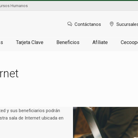
ursos Humanos
Contáctanos
Sucursale
os
Tarjeta Clave
Beneficios
Afíliate
Cecoop
rnet
ted y sus beneficiarios podrán
estra sala de Internet ubicada en