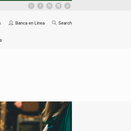
s
Banca en Línea
Search
e